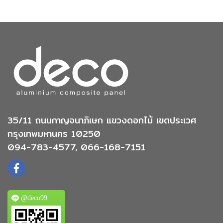
35/11 ถนนกาญจนาภิเษก แขวงดอกไม้ เขตประเวศ
กรุงเทพมหานคร 10250
094-783-4577, 066-168-7151
@deco99