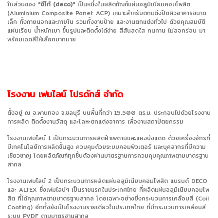
ในส่วนของ
"ดีโก้ (deco)"
เป็นหนึ่งในผลิตภัณฑ์แผ่นอลูมิเนียมคอมโพสิต
(Aluminium Composite Panel: ACP) เหมาะสำหรับตกแต่งปิดผิวอาคารขนาด
เล็ก ทั้งภายนอกและภายใน รวมทั้งงานป้าย และงานตกแต่งทั่วไป ด้วยคุณสมบัติ
แผ่นเรียบ น้ำหนักเบา ขึ้นรูปและติดตั้งได้ง่าย สีสันสดใส ทนทาน ไม่ลอกร่อน มา
พร้อมเฉดสีให้เลือกมากมาย
โรงงาน เฟมไลน์ โปรดักส์ จำกัด
ตั้งอยู่ ณ อ.พานทอง จ.ชลบุรี บนพื้นที่กว่า 15,500 ตร.ม. ประกอบไปด้วยโรงงาน
การผลิต ติดตั้งงานวัสดุ และโลหะตกแต่งอาคาร เพื่องานสถาปัตยกรรม
โรงงานเฟมไลน์ 1 เป็นกระบวนการผลิตฝ้าเพดานและแผงบังแดด ด้วยเครื่องจักรที่
มีเทคโนโลยีการผลิตชั้นสูง ควบคุมด้วยระบบคอมพิวเตอร์ และบุคลากรที่มีความ
เชียวชาญ โดยผลิตภัณฑ์ทุกชิ้นต้องผ่านมาตรฐานการควมคุมคุณภาพตามมาตรฐาน
สากล
โรงงานเฟมไลน์ 2 เป็นกระบวนการผลิตแผ่นอลูมิเนียมคอมโพสิต แบรนด์ DECO
และ
ALTEX
ซึ่
งเฟมไลน์ฯ เป็นรายแรกในประเทศไทย ที่ผลิตแผ่นอลูมิเนียมคอมโพ
สิต ที่ได้คุณภาพตามมาตรฐานสากล โดยเฉพาะอย่างยิ่งกระบวนการเคลือบสี (Coil
Coating) อีกทั้งยังเป็นโรงงานรายเดียวในประเทศไทย ที่มีกระบวนการเคลือบสี
ระบบ PVDF ตามมาตรฐานสากล